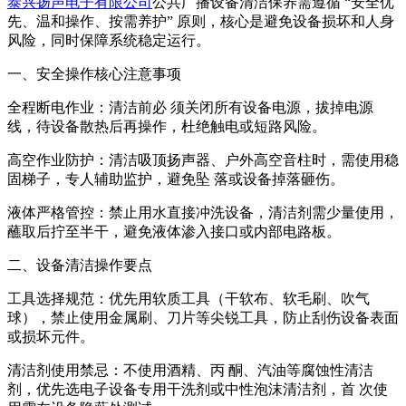
泰兴扬声电子有限公司
公共广播设备清洁保养需遵循 “安全优
先、温和操作、按需养护” 原则，核心是避免设备损坏和人身
风险，同时保障系统稳定运行。
一、安全操作核心注意事项
全程断电作业：清洁前必 须关闭所有设备电源，拔掉电源
线，待设备散热后再操作，杜绝触电或短路风险。
高空作业防护：清洁吸顶扬声器、户外高空音柱时，需使用稳
固梯子，专人辅助监护，避免坠 落或设备掉落砸伤。
液体严格管控：禁止用水直接冲洗设备，清洁剂需少量使用，
蘸取后拧至半干，避免液体渗入接口或内部电路板。
二、设备清洁操作要点
工具选择规范：优先用软质工具（干软布、软毛刷、吹气
球），禁止使用金属刷、刀片等尖锐工具，防止刮伤设备表面
或损坏元件。
清洁剂使用禁忌：不使用酒精、丙 酮、汽油等腐蚀性清洁
剂，优先选电子设备专用干洗剂或中性泡沫清洁剂，首 次使