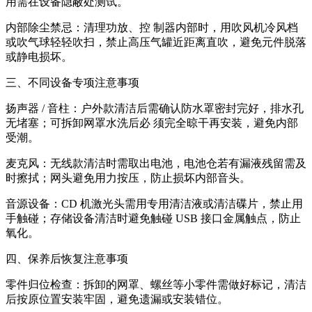
用需在设备隐蔽处测试。
内部除尘禁忌：清理功放、控 制器内部时，用吹风机冷风档
或吹气球轻轻吹扫，禁止高压气罐近距离直吹，避免元件脱落
或静电损坏。
三、不同设备专项注意事项
扬声器 / 音柱：户外款清洁后需确认防水罩密封完好，排水孔
无堵塞；可拆卸网罩水洗后必 须完全晾干再安装，避免内部
受潮。
麦克风：无线款清洁时需取出电池，电池仓若有漏液残留需及
时擦拭；网头避免用力按压，防止损坏内部音头。
音源设备：CD 机激光头需用专用清洁液或清洁碟片，禁止用
手触碰；存储设备清洁时避免触碰 USB 接口金属触点，防止
氧化。
四、保养后恢复注意事项
零件归位检查：拆卸的网罩、螺丝等小零件需做好标记，清洁
后按原位置安装牢固，避免遗漏或安装错位。