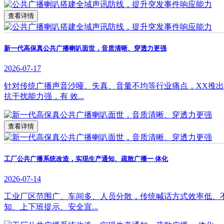
查看详情
新一代高保真公共广播喇叭面世，音质清晰、穿透力更强
2026-07-17
针对传统广播声音沙哑、失真、音量不均等行业痛点，XX推
抗干扰能力强，有 效...
查看详情
工厂公共广播系统改造，实现生产通知、疏散广播一 体化
2026-07-14
工业厂区范围广、车间多、人员分散，传统喊话方式效率低、
知、上下班提示、安全宣...