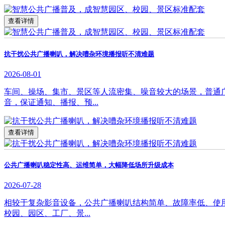
查看详情
抗干扰公共广播喇叭，解决嘈杂环境播报听不清难题
2026-08-01
车间、操场、集市、景区等人流密集、噪音较大的场景，普通
音，保证通知、播报、预...
查看详情
公共广播喇叭稳定性高、运维简单，大幅降低场所升级成本
2026-07-28
相较于复杂影音设备，公共广播喇叭结构简单、故障率低、使
校园、园区、工厂、景...