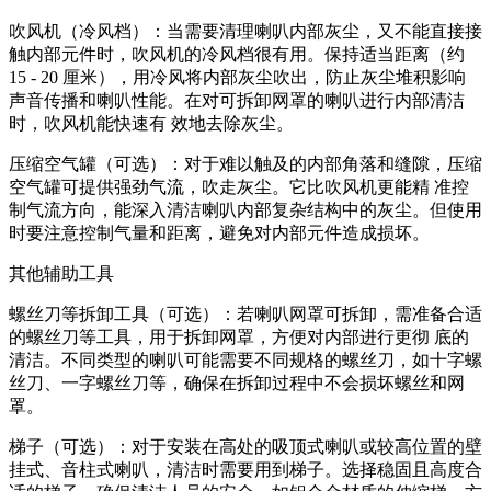
吹风机（冷风档）：当需要清理喇叭内部灰尘，又不能直接接
触内部元件时，吹风机的冷风档很有用。保持适当距离（约
15 - 20 厘米），用冷风将内部灰尘吹出，防止灰尘堆积影响
声音传播和喇叭性能。在对可拆卸网罩的喇叭进行内部清洁
时，吹风机能快速有 效地去除灰尘。
压缩空气罐（可选）：对于难以触及的内部角落和缝隙，压缩
空气罐可提供强劲气流，吹走灰尘。它比吹风机更能精 准控
制气流方向，能深入清洁喇叭内部复杂结构中的灰尘。但使用
时要注意控制气量和距离，避免对内部元件造成损坏。
其他辅助工具
螺丝刀等拆卸工具（可选）：若喇叭网罩可拆卸，需准备合适
的螺丝刀等工具，用于拆卸网罩，方便对内部进行更彻 底的
清洁。不同类型的喇叭可能需要不同规格的螺丝刀，如十字螺
丝刀、一字螺丝刀等，确保在拆卸过程中不会损坏螺丝和网
罩。
梯子（可选）：对于安装在高处的吸顶式喇叭或较高位置的壁
挂式、音柱式喇叭，清洁时需要用到梯子。选择稳固且高度合