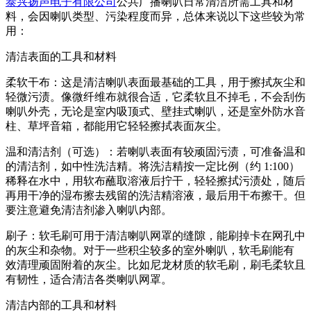
泰兴扬声电子有限公司
公共广播喇叭日常清洁所需工具和材
料，会因喇叭类型、污染程度而异，总体来说以下这些较为常
用：
清洁表面的工具和材料
柔软干布：这是清洁喇叭表面最基础的工具，用于擦拭灰尘和
轻微污渍。像微纤维布就很合适，它柔软且不掉毛，不会刮伤
喇叭外壳，无论是室内吸顶式、壁挂式喇叭，还是室外防水音
柱、草坪音箱，都能用它轻轻擦拭表面灰尘。
温和清洁剂（可选）：若喇叭表面有较顽固污渍，可准备温和
的清洁剂，如中性洗洁精。将洗洁精按一定比例（约 1:100）
稀释在水中，用软布蘸取溶液后拧干，轻轻擦拭污渍处，随后
再用干净的湿布擦去残留的洗洁精溶液，最后用干布擦干。但
要注意避免清洁剂渗入喇叭内部。
刷子：软毛刷可用于清洁喇叭网罩的缝隙，能刷掉卡在网孔中
的灰尘和杂物。对于一些积尘较多的室外喇叭，软毛刷能有
效清理顽固附着的灰尘。比如尼龙材质的软毛刷，刷毛柔软且
有韧性，适合清洁各类喇叭网罩。
清洁内部的工具和材料